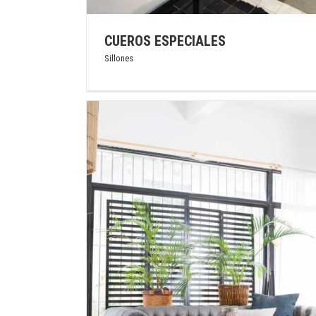
CUEROS ESPECIALES
LOLA DECO
Sillones
Sillones
ARAK MADU S.R.L.