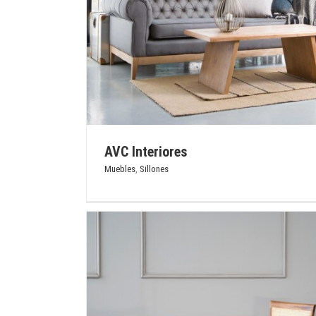
Cuadros y Espejos
Iluminación
Macetas y Jardín
Muebl
Objetos Deco
Sillones
Textil Hogar
AVC Interiores
Muebles
,
Sillones