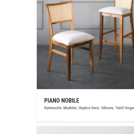
NICBIA
Iluminación
Muebles
Objetos Deco
Sillones
lones
Textil Hogar
PIANO NOBILE
Iluminación
,
Muebles
,
Objetos Deco
,
Sillones
,
Textil Hoga