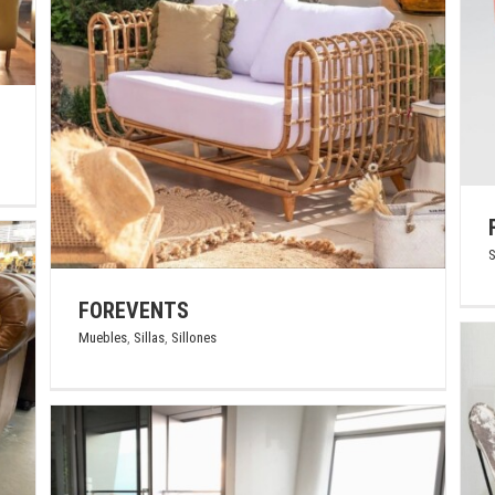
FABRIC AR
Sillones
S
FOREVENTS
Muebles
,
Sillas
,
Sillones