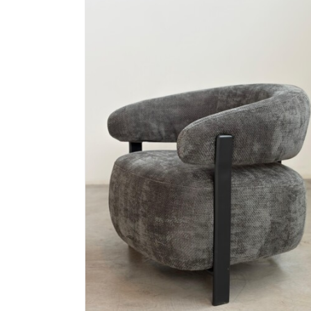
TEXSAO
Cuadros y Espejos
Iluminación
Muebles
Objetos Dec
Sillones
Textil Hogar