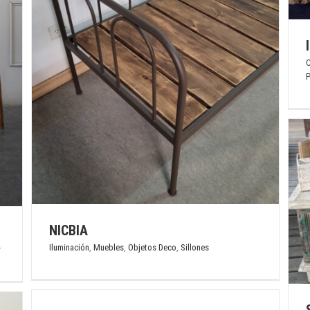
C
P
SURABAYA ARG.
Cuadros y Espejos
Iluminación
Muebles
Objetos Deco
NICBIA
Sillones
Textil Hogar
Iluminación
,
Muebles
,
Objetos Deco
,
Sillones
r