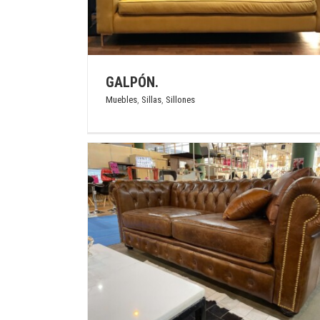
FOREVENTS
Muebles
Sillas
Sillones
GALPÓN.
Muebles
,
Sillas
,
Sillones
S