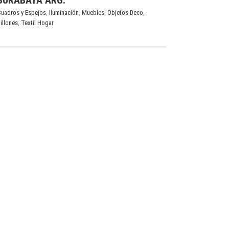
SURABAYA ARG.
uadros y Espejos
,
Iluminación
,
Muebles
,
Objetos Deco
,
illones
,
Textil Hogar