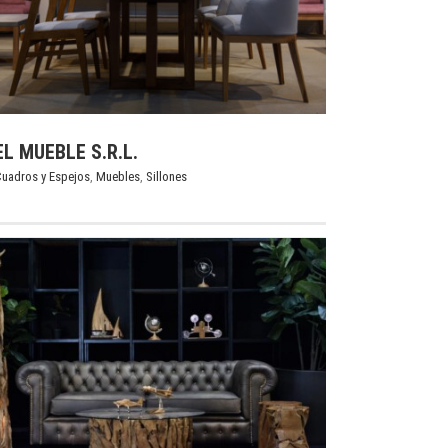
EL MUEBLE S.R.L.
uadros y Espejos
,
Muebles
,
Sillones