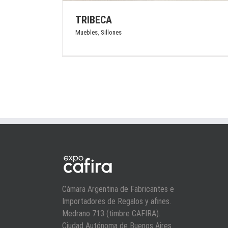
TRIBECA
Muebles
,
Sillones
Cámara Argentina de Fabricantes e
Importadores de Regalos y afines.
Medrano 713 (timbre CAFIRA).
Ciudad Autónoma de Buenos Aires