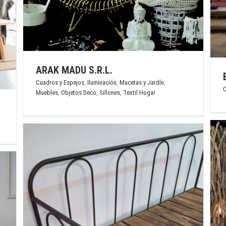
EL MUEBLE S.R.L.
es
Cuadros y Espejos
Muebles
Sillones
ARAK MADU S.R.L.
Cuadros y Espejos
,
Iluminación
,
Macetas y Jardín
,
C
Muebles
,
Objetos Deco
,
Sillones
,
Textil Hogar
INTERMOBILI
Cuadros y Espejos
Iluminación
Muebles
Objetos Deco
Plantas y Flores
Sillones
Textil Hogar
Velas y Esencias