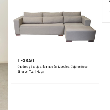
C
S
o
TEXSAO
Cuadros y Espejos
,
Iluminación
,
Muebles
,
Objetos Deco
,
Sillones
,
Textil Hogar