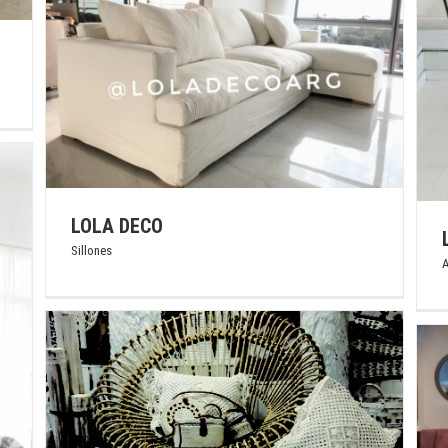
LEDER
Alfombras
Muebles
Objetos Deco
Sillones
LOLA DECO
Sillones
A