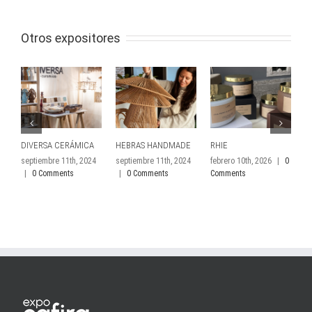
Otros expositores
DIVERSA CERÁMICA
HEBRAS HANDMADE
RHIE
B
septiembre 11th, 2024
septiembre 11th, 2024
febrero 10th, 2026
|
0
fe
|
0 Comments
|
0 Comments
Comments
C