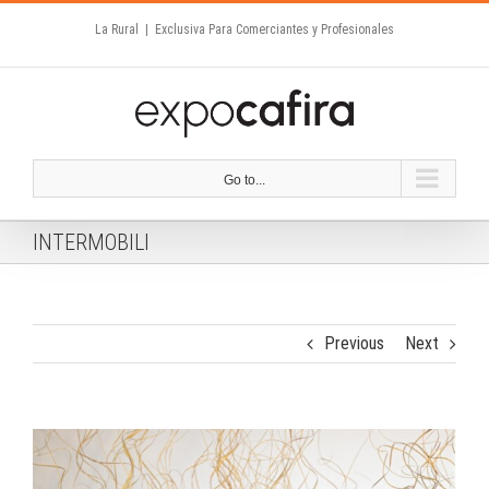
Skip
La Rural
|
Exclusiva Para Comerciantes y Profesionales
to
content
Go to...
INTERMOBILI
Previous
Next
View
Larger