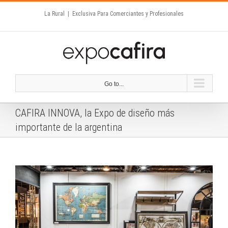
Skip
La Rural
|
Exclusiva Para Comerciantes y Profesionales
to
content
Go to...
CAFIRA INNOVA, la Expo de diseño más
importante de la argentina
View
Larger
Image