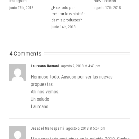
Instagram
nueva edición
t
t
¿Hice todo por
junio 27th, 2018
agosto 17th, 2018
mejorar la exhibición
a
de mis productos?
junio 14th, 2018
4 Comments
Laureano Romani
agosto 2, 2018 at 4:43 pm
Hermoso todo. Ansioso por ver las nuevas
propuestas.
Allí nos vemos.
Un saludo
Laureano
Jezabel Manosperti
agosto 6, 2018 at 5:54 pm