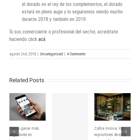
el dorado es el rey de los complementos, el dorado
estará en pleno auge y lo seguiremos viendo mucho
durante 2018 y también en 2019.
Si sos comerciante o profesional del sector, acreditate
haciendo click
acá
.
agosto 2nd, 2018
|
Uncategorized
|
4 Comments
Related Posts
Cómo ganar más
Cafira Innova, los
Q
seguidores en
expositores de esta
Ca