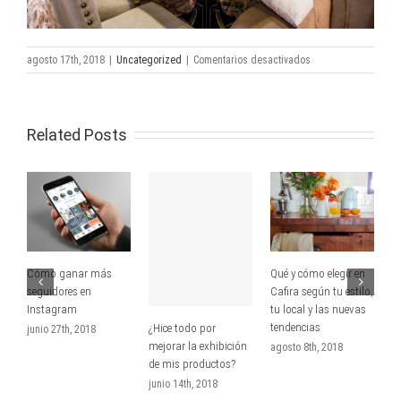
en
agosto 17th, 2018
|
Uncategorized
|
Comentarios desactivados
Cafira
Innova,
los
expositores
Related Posts
de
esta
nueva
edición
Cómo ganar más
Qué y cómo elegir en
C
seguidores en
Cafira según tu estilo,
E
Instagram
tu local y las nuevas
i
tendencias
a
¿Hice todo por
junio 27th, 2018
mejorar la exhibición
agosto 8th, 2018
a
de mis productos?
junio 14th, 2018