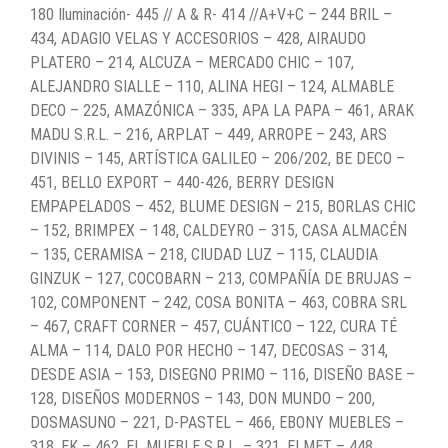
180 Iluminación- 445 // A & R- 414 //A+V+C – 244 BRIL –
434, ADAGIO VELAS Y ACCESORIOS – 428, AIRAUDO
PLATERO – 214, ALCUZA – MERCADO CHIC – 107,
ALEJANDRO SIALLE – 110, ALINA HEGI – 124, ALMABLE
DECO – 225, AMAZÓNICA – 335, APA LA PAPA – 461, ARAK
MADU S.R.L. – 216, ARPLAT – 449, ARROPE – 243, ARS
DIVINIS – 145, ARTÍSTICA GALILEO – 206/202, BE DECO –
451, BELLO EXPORT – 440-426, BERRY DESIGN
EMPAPELADOS – 452, BLUME DESIGN – 215, BORLAS CHIC
– 152, BRIMPEX – 148, CALDEYRO – 315, CASA ALMACÉN
– 135, CERAMISA – 218, CIUDAD LUZ – 115, CLAUDIA
GINZUK – 127, COCOBARN – 213, COMPAÑÍA DE BRUJAS –
102, COMPONENT – 242, COSA BONITA – 463, COBRA SRL
– 467, CRAFT CORNER – 457, CUÁNTICO – 122, CURA TÉ
ALMA – 114, DALO POR HECHO – 147, DECOSAS – 314,
DESDE ASIA – 153, DISEGNO PRIMO – 116, DISEÑO BASE –
128, DISEÑOS MODERNOS – 143, DON MUNDO – 200,
DOSMASUNO – 221, D-PASTEL – 466, EBONY MUEBLES –
318, EK – 462, EL MUEBLE S.R.L. – 321, ELMET – 448,