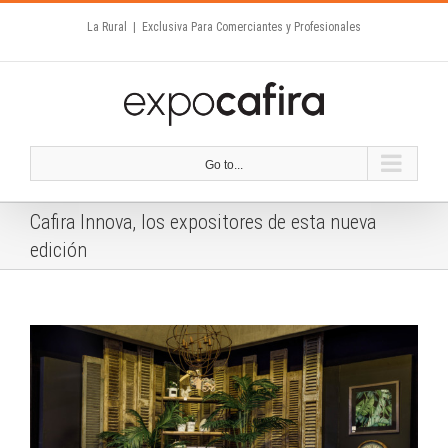
Skip
La Rural
|
Exclusiva Para Comerciantes y Profesionales
to
content
Go to...
Cafira Innova, los expositores de esta nueva
edición
View
Larger
Image