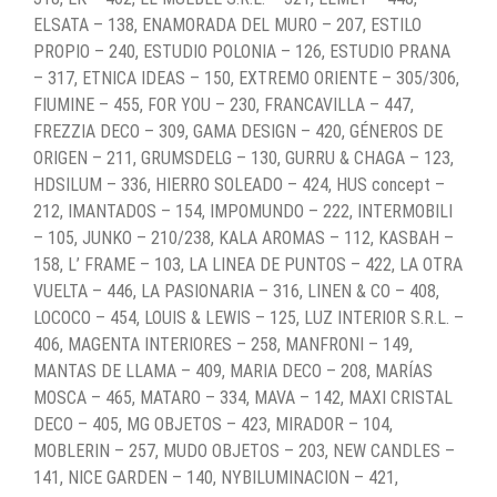
ELSATA – 138, ENAMORADA DEL MURO – 207, ESTILO
PROPIO – 240, ESTUDIO POLONIA – 126, ESTUDIO PRANA
– 317, ETNICA IDEAS – 150, EXTREMO ORIENTE – 305/306,
FIUMINE – 455, FOR YOU – 230, FRANCAVILLA – 447,
FREZZIA DECO – 309, GAMA DESIGN – 420, GÉNEROS DE
ORIGEN – 211, GRUMSDELG – 130, GURRU & CHAGA – 123,
HDSILUM – 336, HIERRO SOLEADO – 424, HUS concept –
212, IMANTADOS – 154, IMPOMUNDO – 222, INTERMOBILI
– 105, JUNKO – 210/238, KALA AROMAS – 112, KASBAH –
158, L’ FRAME – 103, LA LINEA DE PUNTOS – 422, LA OTRA
VUELTA – 446, LA PASIONARIA – 316, LINEN & CO – 408,
LOCOCO – 454, LOUIS & LEWIS – 125, LUZ INTERIOR S.R.L. –
406, MAGENTA INTERIORES – 258, MANFRONI – 149,
MANTAS DE LLAMA – 409, MARIA DECO – 208, MARÍAS
MOSCA – 465, MATARO – 334, MAVA – 142, MAXI CRISTAL
DECO – 405, MG OBJETOS – 423, MIRADOR – 104,
MOBLERIN – 257, MUDO OBJETOS – 203, NEW CANDLES –
141, NICE GARDEN – 140, NYBILUMINACION – 421,