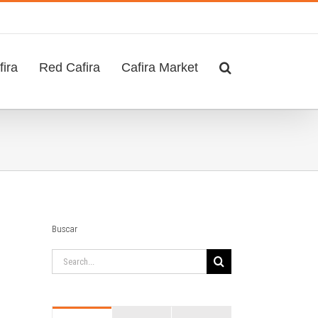
ira
Red Cafira
Cafira Market
Buscar
Search
for: