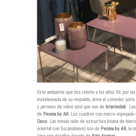
Este ambiente que nos remite a los años 50, por las 
matelaseada de su respaldo, arma el comedor junto 
y jarrones de vidrio azul que son de
Intermobili
.
Las
de
Peonia by AR
. Los cuadros con marco espejado d
Deco
. Las mesas nido de estructura liviana de hierr
oriental con Escandinavo) son de
Peonia by AR
, la 
tapa con detalles dorado de
Kala Aromas
.