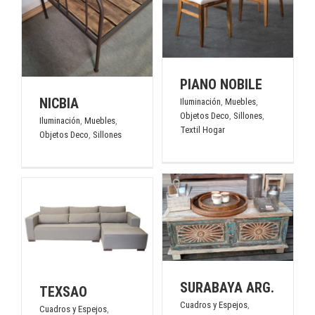
tos
Deco
Sillones
Textil Hogar
PIANO NOBILE
NICBIA
Iluminación
,
Muebles
,
Objetos Deco
,
Sillones
,
Iluminación
,
Muebles
,
Textil Hogar
Objetos Deco
,
Sillones
SURABAYA ARG.
Cuadros y Espejos
Iluminación
Muebles
Objetos
tos
Deco
Sillones
Textil Hogar
ar
SURABAYA ARG.
TEXSAO
Cuadros y Espejos
,
Cuadros y Espejos
,