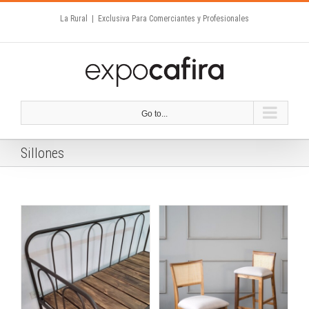
Skip
La Rural
|
Exclusiva Para Comerciantes y Profesionales
to
content
Go to...
Sillones
PIANO NOBILE
Iluminación
Muebles
Objetos