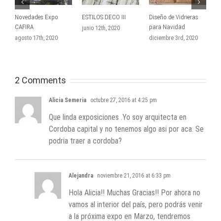
Novedades Expo
ESTILOS DECO III
Diseño de Vidrieras
M
CAFIRA
para Navidad
N
junio 12th, 2020
N
agosto 17th, 2020
diciembre 3rd, 2020
n
2 Comments
Alicia Semeria
octubre 27, 2016 at 4:25 pm
Que linda exposiciones .Yo soy arquitecta en
Cordoba capital y no tenemos algo asi por aca. Se
podria traer a cordoba?
Alejandra
noviembre 21, 2016 at 6:33 pm
Hola Alicia!! Muchas Gracias!! Por ahora no
vamos al interior del país, pero podrás venir
a la próxima expo en Marzo, tendremos