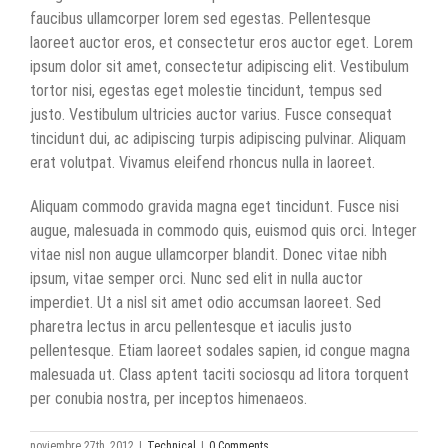
faucibus ullamcorper lorem sed egestas. Pellentesque
laoreet auctor eros, et consectetur eros auctor eget. Lorem
ipsum dolor sit amet, consectetur adipiscing elit. Vestibulum
tortor nisi, egestas eget molestie tincidunt, tempus sed
justo. Vestibulum ultricies auctor varius. Fusce consequat
tincidunt dui, ac adipiscing turpis adipiscing pulvinar. Aliquam
erat volutpat. Vivamus eleifend rhoncus nulla in laoreet.
Aliquam commodo gravida magna eget tincidunt. Fusce nisi
augue, malesuada in commodo quis, euismod quis orci. Integer
vitae nisl non augue ullamcorper blandit. Donec vitae nibh
ipsum, vitae semper orci. Nunc sed elit in nulla auctor
imperdiet. Ut a nisl sit amet odio accumsan laoreet. Sed
pharetra lectus in arcu pellentesque et iaculis justo
pellentesque. Etiam laoreet sodales sapien, id congue magna
malesuada ut. Class aptent taciti sociosqu ad litora torquent
per conubia nostra, per inceptos himenaeos.
noviembre 27th, 2012
|
Technical
|
0 Comments