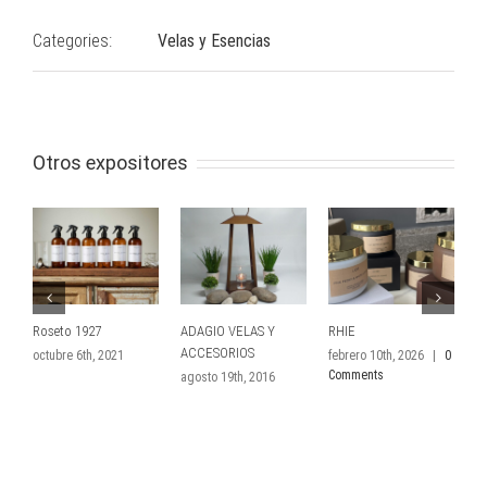
Categories:
Velas y Esencias
Otros expositores
Roseto 1927
ADAGIO VELAS Y
RHIE
B
ACCESORIOS
A
octubre 6th, 2021
febrero 10th, 2026
|
0
Comments
agosto 19th, 2016
d