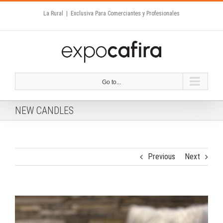
Skip
La Rural
|
Exclusiva Para Comerciantes y Profesionales
to
content
Go to...
NEW CANDLES
Previous
Next
View
Larger