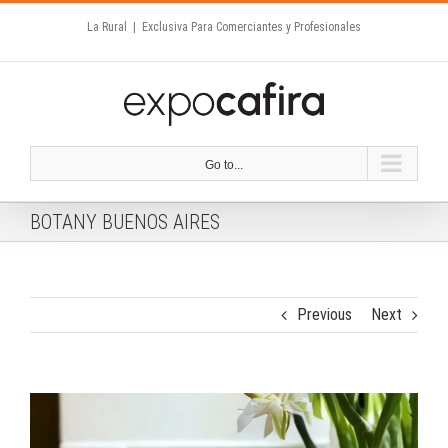
Skip
La Rural
|
Exclusiva Para Comerciantes y Profesionales
to
content
Go to...
BOTANY BUENOS AIRES
Previous
Next
View
Larger