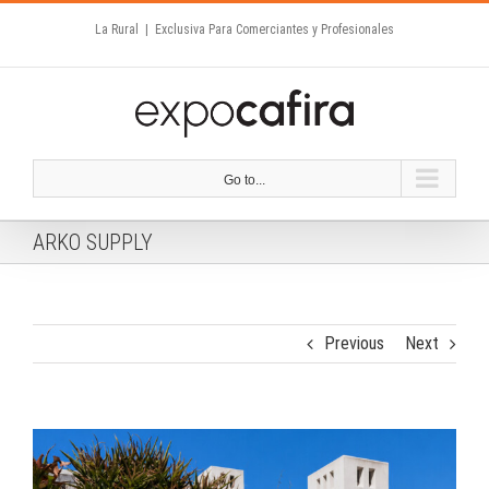
Skip
La Rural
|
Exclusiva Para Comerciantes y Profesionales
to
content
Go to...
ARKO SUPPLY
Previous
Next
View
Larger