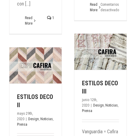
con [...]
Read
Comentarios
More
desactivados
en
Read
1
NAVIDAD
More
Y
SUS
TENDENCIA
ESTILOS
Y
COLORES
ESTILOS DECO III
Design
Noticias
Prensa
a
ESTILOS DECO
III
ESTILOS DECO
junio 12th,
II
2020
|
Design
,
Noticias
,
Prensa
mayo 29th,
2020
|
Design
,
Noticias
,
Prensa
Vanguardia = Cafira