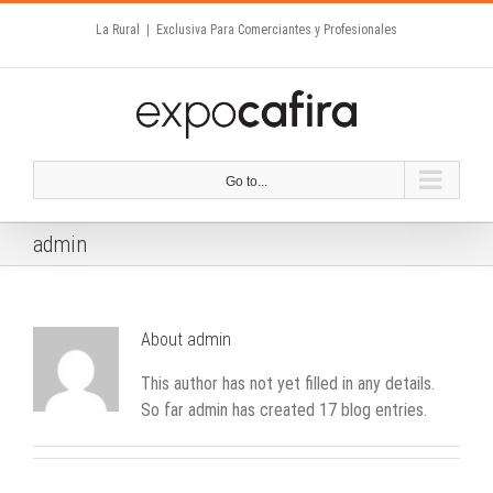
Skip
La Rural
|
Exclusiva Para Comerciantes y Profesionales
to
content
Go to...
admin
About
admin
This author has not yet filled in any details.
So far admin has created 17 blog entries.