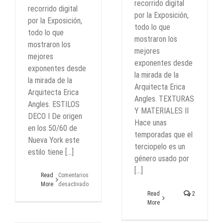
recorrido digital
recorrido digital
por la Exposición,
por la Exposición,
todo lo que
todo lo que
mostraron los
mostraron los
mejores
mejores
exponentes desde
exponentes desde
la mirada de la
la mirada de la
Arquitecta Erica
Arquitecta Erica
Angles. TEXTURAS
Angles. ESTILOS
Y MATERIALES II
DECO I De origen
Hace unas
en los 50/60 de
temporadas que el
Nueva York este
terciopelo es un
estilo tiene [...]
género usado por
[...]
Read
Comentarios
More
desactivados
en
Read
2
ESTILOS
More
DECO
I