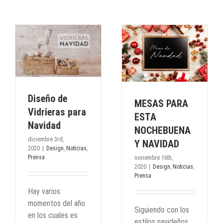
MESAS PARA ESTA
ra
NOCHEBUENA Y
NAVIDAD
a
Design
Noticias
Prensa
Diseño de
MESAS PARA
Vidrieras para
ESTA
Navidad
NOCHEBUENA
diciembre 3rd,
Y NAVIDAD
2020
|
Design
,
Noticias
,
Prensa
noviembre 16th,
2020
|
Design
,
Noticias
,
Prensa
Hay varios
momentos del año
Siguiendo con los
en los cuales es
estilos navideños