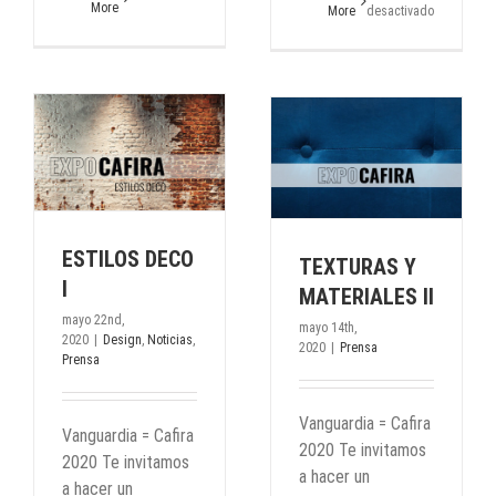
More
More
desactivados
en
ESTILOS
DECO
III
TEXTURAS Y
MATERIALES II
a
Prensa
ESTILOS DECO
TEXTURAS Y
I
MATERIALES II
mayo 22nd,
mayo 14th,
2020
|
Design
,
Noticias
,
2020
|
Prensa
Prensa
Vanguardia = Cafira
Vanguardia = Cafira
2020 Te invitamos
2020 Te invitamos
a hacer un
a hacer un