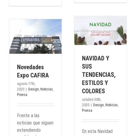
NAVIDAD Y SUS
TENDENCIAS, ESTILOS Y
RA
COLORES
a
Design
Noticias
Prensa
NAVIDAD Y
SUS
Novedades
TENDENCIAS,
Expo CAFIRA
ESTILOS Y
agosto 17th,
2020
|
Design
,
Noticias
,
COLORES
Prensa
octubre 30th,
2020
|
Design
,
Noticias
,
Prensa
Frente a las
noticias que siguen
extendiendo
En esta Navidad